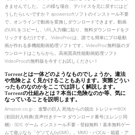
きませんでした。 この様な場合、デバイスを元に戻すにはど
うしたらいいですか？ apowersoftソフトのインストール不要
で、オンラインで動画を変換しダウンロードできます。動画
のURLをコピーし、URL入力欄に貼り、無料ダウンロードをク
リックするだけです。 VideoProcは、誰でも簡単にプロ級動
画が作れる多機能動画処理ソフトです。VideoProc無料版のダ
ウンロードはこちらから。高画質高性能動画処理ソフト
VideoProcの無料版を今すぐお試しください！
Torrentとは一体どのようなものでしょうか。違法
や危険とよく見かけることもあります。実際どうい
ったものなのかをここでは詳しく解説します。
Torrentの仕組みとは？本当に危険なのか等、気に
なっていることを説明します。
Amazon.co.jp： 進撃の巨人 死地からの脱出 トレジャーBOX
(初回封入特典(音声付きテーマ ダウンロード番号(エレン)) 同
梱) - 3DS: ゲーム インストール不要・登録無料！基本無料ゲー
ムで遊ぶなら「ゲソてんbyGMO」。MMO・パズル・箱庭・ア