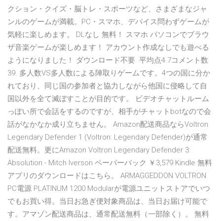
クション・クイズ・脳トレ・スポーツなど、さまざまなジャ
ンルのゲームが満載。PC・スマホ、デバイス問わずゲームが
気軽に楽しめます。 DLなし 無料！ スマホ パソコンでブラウ
ザ音楽ゲームが楽しめます！ アカウント作成なしでも遊べる
ようになりました！ ダウンロード不要. 平均点4.7コメント数
39. 多人数VS多人数による陣取りゲームです。4つの国に分か
れており、同じ国の参加者と協力しながら他国に侵略して自
国以外を全て滅ぼすことが目的です。 ビデオチャットルーム
っぽい所で会話をするのですが、相手がチャットbotなので会
話がなかなか成り立ちません。 Amazon配送商品ならVoltron
Legendary Defender 1 (Voltron: Legendary Defender)が通常
配送無料。更にAmazon Voltron Legendary Defender 3:
Absolution - Mitch Iverson ペーパーバック ￥3,579 Kindle 無料
アプリのダウンロードはこちら。 ARMAGGEDDON VOLTRON
PC電源 PLATINUM 1200 Modularが電源ユニットストアでいつ
でもお買い得。当日お急ぎ便対象商品は、当日お届け可能で
す。アマゾン配送商品は、通常配送無料（一部除く）。 無料