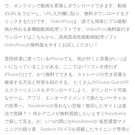
で、オンラインで動画を変換しダウンロードできます。動画
のURLをコピーし、URL入力欄に貼り、無料ダウンロードをク
リックするだけです。 VideoProcは、誰でも簡単にプロ級動
画が作れる多機能動画処理ソフトです。VideoProc無料版のダ
ウンロードはこちらから。高画質高性能動画処理ソフト
VideoProcの無料版を今すぐお試しください！
普段快適に使っているiPhoneでも、気が付くと容量がいっぱ
いになっていることがある。ここではパソコンを使わず
iPhoneだけで、かつ無料でできる、ストレージの空き容量を
確保する方法と対策を紹介する。 たくさんのOculus QuestVR
エクスペリエンスをダウンロードしよう。ダウンロード可能
なゲーム、アプリ、エンターテイメントで新たなバーチャル
の世界へ。 KissAnimeが見れない悲報！復旧したサイトは違
法で危険？！ 何かアニメが無料視聴したいとすぐKissAnime
で探して見る。が、いつの間にかKissAnimeが 仮想通貨マイ
ニングの残り香、Radeon RX 470を搭載したマイニング専用ビ