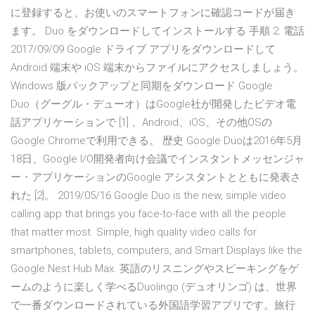
に登録すると、お使いのスマートフォンに確認コードが届き
ます。 Duo をダウンロードしてインストールする 手順 2: 電話
2017/09/09 Google ドライブ アプリをダウンロードして
Android 端末や iOS 端末からファイルにアクセスしましょう。
Windows 版バックアップと同期をダウンロード Google
Duo（グーグル・デューオ）はGoogle社が開発したビデオ電
話アプリケーションで [1] 、Android、iOS、その他OSの
Google Chromeで利用できる。 歴史 Google Duoは2016年5月
18日、Google I/O開発者向け会議でインスタントメッセンジャ
ー・アプリケーションのGoogle アシスタントとともに発表さ
れた [2]。 2019/05/16 Google Duo is the new, simple video
calling app that brings you face-to-face with all the people
that matter most. Simple, high quality video calls for
smartphones, tablets, computers, and Smart Displays like the
Google Nest Hub Max. 英語のリスニングやスピーキングをゲ
ームのように楽しく学べるDuolingo (デュオリンゴ) は、世界
で一番ダウンロードされている外国語学習アプリです。旅行