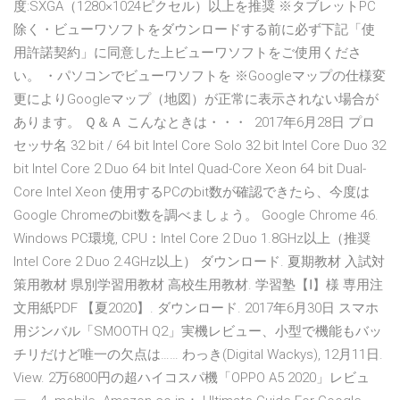
度:SXGA（1280×1024ピクセル）以上を推奨 ※タブレットPC
除く・ビューワソフトをダウンロードする前に必ず下記「使
用許諾契約」に同意した上ビューワソフトをご使用くださ
い。 ・パソコンでビューワソフトを ※Googleマップの仕様変
更によりGoogleマップ（地図）が正常に表示されない場合が
あります。 Ｑ＆Ａ こんなときは・・・ 2017年6月28日 プロ
セッサ名 32 bit / 64 bit Intel Core Solo 32 bit Intel Core Duo 32
bit Intel Core 2 Duo 64 bit Intel Quad-Core Xeon 64 bit Dual-
Core Intel Xeon 使用するPCのbit数が確認できたら、今度は
Google Chromeのbit数を調べましょう。 Google Chrome 46.
Windows PC環境, CPU：Intel Core 2 Duo 1.8GHz以上（推奨
Intel Core 2 Duo 2.4GHz以上） ダウンロード. 夏期教材 入試対
策用教材 県別学習用教材 高校生用教材. 学習塾【Ⅰ】様 専用注
文用紙PDF 【夏2020】. ダウンロード. 2017年6月30日 スマホ
用ジンバル「SMOOTH Q2」実機レビュー、小型で機能もバッ
チリだけど唯一の欠点は…… わっき(Digital Wackys), 12月11日.
View. 2万6800円の超ハイコスパ機「OPPO A5 2020」レビュ