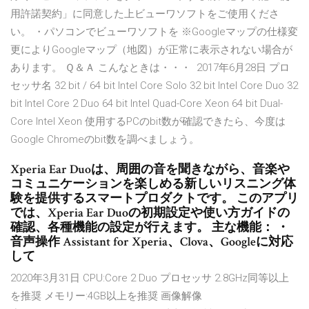
用許諾契約」に同意した上ビューワソフトをご使用くださ
い。 ・パソコンでビューワソフトを ※Googleマップの仕様変
更によりGoogleマップ（地図）が正常に表示されない場合が
あります。 Ｑ＆Ａ こんなときは・・・ 2017年6月28日 プロ
セッサ名 32 bit / 64 bit Intel Core Solo 32 bit Intel Core Duo 32
bit Intel Core 2 Duo 64 bit Intel Quad-Core Xeon 64 bit Dual-
Core Intel Xeon 使用するPCのbit数が確認できたら、今度は
Google Chromeのbit数を調べましょう。
Xperia Ear Duoは、周囲の音を聞きながら、音楽や
コミュニケーションを楽しめる新しいリスニング体
験を提供するスマートプロダクトです。 このアプリ
では、Xperia Ear Duoの初期設定や使い方ガイドの
確認、各種機能の設定が行えます。 主な機能： ・
音声操作 Assistant for Xperia、Clova、Googleに対応
して
2020年3月31日 CPU:Core 2 Duo プロセッサ 2.8GHz同等以上
を推奨 メモリー:4GB以上を推奨 画像解像