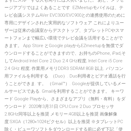
まずにスルーする人も周りには大勢いました。 あと、メッセ
ージアプリではよくあることです EZMeetupモバイルは、テ
レビ会議システムAVer EVC300/EVC900との連携使用のために
専用にデザインされた実用的なソフトウェア これによりユー
ザーは従来の会議室からデスクトップ、タブレットPCやスマ
ートフォンまで幅広い環境でテレビ会議を活用することがで
きます。 App Store とGoogle playからEZmeetupを無償でダ
ウンロードすることができますので、お持ちのiPhone, iPad,そ
してAndroid Intel Core 2 Duo 2.4 GHz程度; Intel Core i5 Core
2.4 GHz 程度; 作業用メモリDDR3 SDRAM 8GB 以上. パソコン
用ファイルを利用する. （Duo）. Duo利用者とビデオ通話を行
うことができま. す。 （Gmail™）. Googleが提供しているメー
ルサービスである. Gmailを利用することができます。 キーワ
ード Google Playから、さまざまなアプリ（無料・有料）をダ
ウンロード. 2020年3月31日 CPU:Core 2 Duo プロセッサ
2.8GHz同等以上を推奨 メモリー:4GB以上を推奨 画像解像
度:SXGA（1280×1024ピクセル）以上を推奨 ※タブレットPC
除く・ビューワソフトをダウンロードする前に必ず下記「使