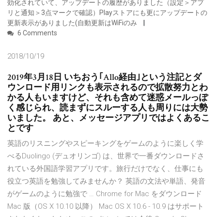
効化されていて、アップデートの履歴がありました（設定＞アプ
リと通知＞3点マークで確認）Playストアにも更にアップデートの
更新表示がありました(自動更新はWiFiのみ
6 Comments
2018/10/19
2019年3月18日 いちおう｢Allo経由｣という注記とダ
ウンロード用リンクも表示されるので拡散努力とわ
かる人もいますけど、それも含めて迷惑メールっぽ
く感じられ、読まずにスルーする人も周りには大勢
いました。 あと、メッセージアプリではよくあるこ
とです
英語のリスニングやスピーキングをゲームのように楽しく学
べるDuolingo (デュオリンゴ) は、世界で一番ダウンロードさ
れている外国語学習アプリです。旅行だけでなく、仕事にも
役立つ英語を勉強してみませんか？ 英語の文法や単語、発音
がゲームのように勉強で … Chrome for Mac をダウンロード
Mac 版（OS X 10.10 以降） Mac OS X 10.6 - 10.9 はサポート