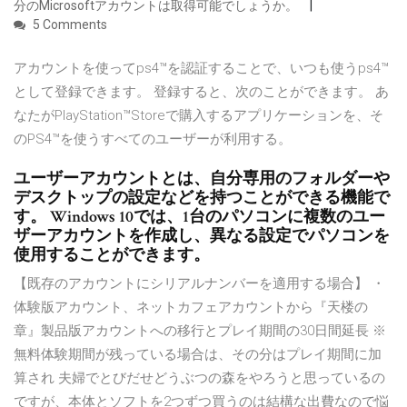
分のMicrosoftアカウントは取得可能でしょうか。
5 Comments
アカウントを使ってps4™を認証することで、いつも使うps4™
として登録できます。 登録すると、次のことができます。 あ
なたがPlayStation™Storeで購入するアプリケーションを、そ
のPS4™を使うすべてのユーザーが利用する。
ユーザーアカウントとは、自分専用のフォルダーや
デスクトップの設定などを持つことができる機能で
す。 Windows 10では、1台のパソコンに複数のユー
ザーアカウントを作成し、異なる設定でパソコンを
使用することができます。
【既存のアカウントにシリアルナンバーを適用する場合】 ・
体験版アカウント、ネットカフェアカウントから『天楼の
章』製品版アカウントへの移行とプレイ期間の30日間延長 ※
無料体験期間が残っている場合は、その分はプレイ期間に加
算され 夫婦でとびだせどうぶつの森をやろうと思っているの
ですが、本体とソフトを2つずつ買うのは結構な出費なので悩