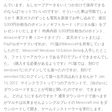
んでいます。もしセーブデータをいくつか分けて保存できる
のならば1セットでいいのですが、そういった事は可能でしょ
うか？ 東京ガスのずっとも電気を新規でお申し込みで、後日
3,000円分相当のポイント／ギフトカード（デジタル版）をプ
レゼントいたします！ 特典内容 3,000円分相当のdポイント、
Amazonギフト券（コードタイプ）、楽天ポイントまたは、
PayPayボーナスいずれか。 PC版のMinecraftを所有していま
したので、Minecraft Windows 10 Edition Betaを入手したとこ
ろ、ファミリーアカウントである子IDでプレイできませんでし
た。（購入する必要があるようです） PC版では、別IDで
windows7にログインしても遊べたのですが、別IDで
winodws10にログインして遊べる方法はありませんか？ Jan
15, 2012 · マインクラフトって1つのアカウントで、2台のpcに
ダウンロードすることが可能と聞いたのですが、できませ
ん。 どのようにするのですか？ 通常ダウンロードで遊べます
がマルチは出来ませんよシングルプレイの Minecraft.msi をダ
ウンロードして開き、ゲームインストーラーを実行します。