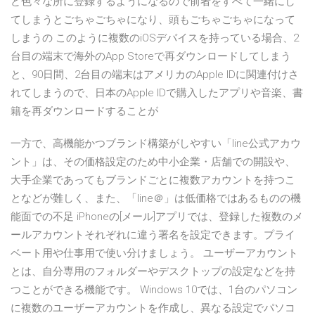
ど色々な所に登録するようになるので前者をすべて一緒にし
てしまうとごちゃごちゃになり、頭もごちゃごちゃになって
しまうの このように複数のiOSデバイスを持っている場合、2
台目の端末で海外のApp Storeで再ダウンロードしてしまう
と、90日間、2台目の端末はアメリカのApple IDに関連付けさ
れてしまうので、日本のApple IDで購入したアプリや音楽、書
籍を再ダウンロードすることが
一方で、高機能かつブランド構築がしやすい「line公式アカウ
ント」は、その価格設定のため中小企業・店舗での開設や、
大手企業であってもブランドごとに複数アカウントを持つこ
となどが難しく、また、「line＠」は低価格ではあるものの機
能面での不足 iPhoneの[メール]アプリでは、登録した複数のメ
ールアカウントそれぞれに違う署名を設定できます。プライ
ベート用や仕事用で使い分けましょう。 ユーザーアカウント
とは、自分専用のフォルダーやデスクトップの設定などを持
つことができる機能です。 Windows 10では、1台のパソコン
に複数のユーザーアカウントを作成し、異なる設定でパソコ