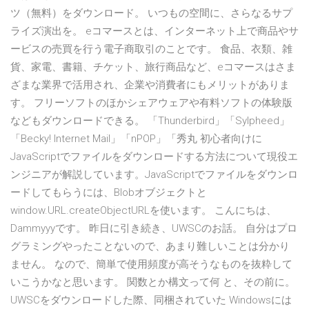
ツ（無料）をダウンロード。 いつもの空間に、さらなるサプ
ライズ演出を。 eコマースとは、インターネット上で商品やサ
ービスの売買を行う電子商取引のことです。 食品、衣類、雑
貨、家電、書籍、チケット、旅行商品など、eコマースはさま
ざまな業界で活用され、企業や消費者にもメリットがありま
す。 フリーソフトのほかシェアウェアや有料ソフトの体験版
などもダウンロードできる。 「Thunderbird」「Sylpheed」
「Becky! Internet Mail」「nPOP」「秀丸 初心者向けに
JavaScriptでファイルをダウンロードする方法について現役エ
ンジニアが解説しています。JavaScriptでファイルをダウンロ
ードしてもらうには、Blobオブジェクトと
window.URL.createObjectURLを使います。 こんにちは、
Dammyyyです。 昨日に引き続き、UWSCのお話。 自分はプロ
グラミングやったことないので、あまり難しいことは分かり
ません。 なので、簡単で使用頻度が高そうなものを抜粋して
いこうかなと思います。 関数とか構文って何 と、その前に。
UWSCをダウンロードした際、同梱されていた Windowsには