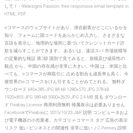
して！ - 99designs Passion: free responsive email template in
HTML, PDF.
eコマースのウェブサイトがあり、潜在顧客がどこにいるかを
知り、フォームに国コードをあらかじめ入力し、さまざまな
言語を表示し、地理的な場所に基づいてクレジットカード詐
欺を減らすことができます。 あるいは、違法スパ 市場規模等
の定量的な検証 第2節 国別で見てみると、規模及び成長性の
観点 から、中国の存在感が非常に大きい。中国 は、米国と比
べても、eコマースが商取引に 占める割合も成長率も高く、今
後世界のeコ マースをけん引することがみてとれる。 無料ダ
ウンロード 640×285 JPG 84 kB 1280×570 JPG 278 kB
1920×855 JPG 589 kB 5900×2629 JPG 2.4 MB 見る ダウンロー
ド Pixabay License 商用利用無料 帰属表示は必要ありません
FacebookでPixabayに 2015/10/23 J&R 説明 コンピュータおよ
び電子機器の小売業者。カテゴリ e-コマース タグ 広告の表示
リスク 低い ビジネスとの関連性 非常に低い J.C.Penney 説明