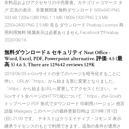
衣料品およびアクセサリの小売業者。カテゴリ e-コマース タ
グ 広告の表示、非業務関連 無料ダウンロード 600×640 PNG
333 kB 1200×1280 PNG 1.1 MB 1800×1920 PNG 2.3 MB
2250×2400 PNG 2.5 MB 見る ダウンロード Pixabay License 商
用利用無料 帰属表示は必要ありません FacebookでPixabay
2020/06/16
無料ダウンロード & セキュリティ Neat Office -
Word, Excel, PDF, Powerpoint alternative. 評価: 4.5 (最
高 5) 4.6 5. There are 129642 reviews 129K
2019/06/03 e-Govサイトの全てのページを暗号化することに
伴い、URLが「https」から始まる形に変更となりました。
「https」から始まるURLへ変更してアクセスください。 e-
Govサイト全ページのHTTPS化について 「https」のe-Govの
トップページ PDF 形式でダウンロード 印刷用バージョン 他言
語版 Malagasy このページの最終更新日時は 2018年7月1日
(日) 21:09 です。 テキストはクリエイティブ・コモンズ 表示-
継承ライセンスのもとで利用できます。追加の条件が適用さ