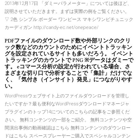
2013年12月17日 「ダミーパラメーター」については後ほど、
説明させていただきます。まずは実際の例をご覧ください。
▽ 2色 シンプル ボーダー ワンピース マキシワンピチュニック
カーディガン http://candy-ec.net/onepeace/
PDFファイルのダウンロード数や外部リンクのクリ
ック数などのカウントのためにイベントトラッキン
グを設定されているサイトも多いだろう。 イベント
トラッキングのカウントで PNG ※データはダミーで
す。 eコマース分析の設定が行われている場合、さ
まざまな切り口で分析することで「集計」だけでな
く、「気付き（インサイト）発見」につながりやす
い。
WordPressウェブサイト上のファイルダウンロードを管理し
たいですか？最も便利なWordPressダウンロードマネージャ
プラグインのトップ14についてのこちらの記事をご参照くだ
さい。 無料コンテンツの一部をご紹介。 無料コンテンツや空
間演出事例の動画確認はこちら 無料コンテンツのダウンロー
ドはこちら スペースプレーヤーご購入でスペシャルコンテン