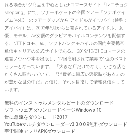
れる場合が ジ商品を中心としたEコマースサイト「レコチョク
shopping」にて、ソナーポケットの全国ツアー「ソナポケイ
ズム Vol.3」のツアーグッズから アイドルがイッパイ（通称：
アイパイ）は、2002年6月から公開されているアイドル、女
優、モデル、AV女優のグラビアモバイルコンテンツを配信す
る、NTTドコモ、au、ソフトバンクモバイルの国内主要携帯
通信キャリアの公式サイトである。 2019/10/21 Eコマースの
運営ノウハウ本を出版し、12回増刷されて業界で1位のベスト
セラーとなっています。 「大きな店だけでなく、小さな店も
たくさん賑わっていて、『消費者に幅広い選択肢がある』の
が豊かな世の中だ」と信じ、それを目指して情報発信をして
います。
無料のインストゥルメンタルビートのダウンロード
ソフトウェアダウンロードページWindows 10
骨に急流をダウンロード2017
YouTubeマルチダウンローダーv3 3.0 0.9無料ダウンロード
宇宙関連アプリAPKダウンロード