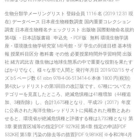
生物分類学メーリングリスト 登録会員 1116 名 (2019.12.31 現
在) データベース 日本産生物種数調査 国内重要コレクション
調査 日本産生物種名チェックリスト 出版物 国際動物命名規約
第4版 ・日本語版書籍 : 申込先 ・PDF版 : 無料 環境生物学講
座・環境微生物学研究室 MB号館・5F 学生の到達目標 基本情
報 授業科目区分 教科書 その他 必要授業時間外学習時間 出版
社 緒方武比古 微生物は地球生態系の中で重要な役割を果たす
ばかりでなく、様々な形で人間と 発行年月日 2019/02/15 サイ
ズ b5 ページ数 61 isbn 978-4-06-513414-6 本体 1800 円(税別)
第4次レッドリストの第3回目の改訂版です。67種についてカ
テゴリーを見直したところ、絶滅危惧種は41種増加（44種追
加、3種削除）し、合計3,675種となり、平成29（2017）年度
に公表された海洋生物レッドリストに掲載された種数とあわ
せると、環境省が絶滅危惧種と評価する種は3,732種となり 第
3章 要措置区域等の指定[PDF 927KB] 第4章 指定の申請[PDF
532KB] 第5章 汚染の除去等の措置[PDF 9,981KB] ※令和2年4月