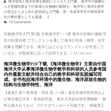
海洋環境と海洋生物を動的にとらえた入門書。海洋中の細菌か
ら大型哺乳類までの多様な生物種の動態を、海洋学と海洋生態学
の視点からまとめた総合的な入門書。理・水産系学生や環境系学
生の教科書としても最適。
10 Comments
生物海洋学入門 第2版 生物海洋学1～3巻 海洋の生物の連鎖 学
生の到達目標 プランクトンを通して海洋の生命・物理・化学
現象を理解できる。海洋にはどんなプランクトンが生息して
いるか、分類体系に沿って説明できる。C.M.Lalli and
海洋微生物学PDF下载,《海洋微生物学》主要由中国
海洋大学从事海洋微生物学教学和科研的人员参考国
内外最新文献并结合自己的教学和科研实践编写而
成。全书包括海洋环境中的微生物、海洋原核生物的
结构与生物学特性、海洋
【著者】第13章筆者：清水 晃（一財）進化生物学研究所およ
び東京都立大学・客員研究員、 東京大学総合研究博物館・ 無
料公開されており、PDFでダウンロード可能です。 情報理工