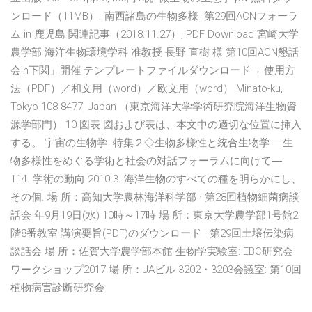
ンロード（11MB）. 南西諸島の生物多様 第29回ACNフォーラ
ム in 鹿児島 関連記事（2018.11.27）, PDF Download 宮崎大学
農学部 海洋生物環境学科 准教授 長野 直樹 様 第10回ACN懇話
会in下関」開催 テンプレートファイルダウンロード→ 使用方
法（PDF）／和文用（word）／欧文用（word） Minato-ku,
Tokyo 108-8477, Japan （東京海洋大学学術研究院海洋生物資
源学部門） 10 図表 図および表は、本文中の適切な位置に挿入
する。 宇宙の生物学. 特集２◇生物多様性と統合生物学 ―生
物多様性をめぐる学術と社会の対話フォーラムに向けて―.
114. 学術の動向 2010.3. 海洋生物のすべての種を明らかにし、
その個. 場 所：高知大学農林海洋科学部 · 第28回植物細菌病談
話会 年9月19日(水) 10時～17時 場 所：東京大学農学部1号館2
階8番教室 講演要旨(PDF)のダウンロード · 第29回土壌伝染病
談話会 場 所：佐賀大学農学部本館 生物学実験室: EBC研究会
ワークショップ2017 場 所：JAビル 3202・3203会議室: 第10回
植物病害診断研究会