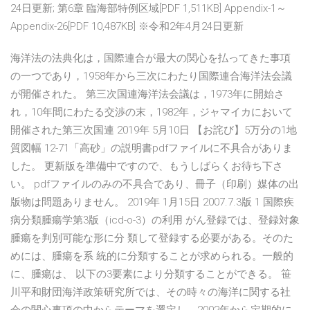
24日更新; 第6章 臨海部特例区域[PDF 1,511KB] Appendix-1～
Appendix-26[PDF 10,487KB] ※令和2年4月24日更新
海洋法の法典化は，国際連合が最大の関心を払ってきた事項
の一つであり，1958年から三次にわたり国際連合海洋法会議
が開催された。 第三次国連海洋法会議は，1973年に開始さ
れ，10年間にわたる交渉の末，1982年，ジャマイカにおいて
開催された第三次国連 2019年 5月10日 【お詫び】5万分の1地
質図幅 12-71「高砂」の説明書pdfファイルに不具合がありま
した。 更新版を準備中ですので、もうしばらくお待ち下さ
い。 pdfファイルのみの不具合であり、冊子（印刷）媒体の出
版物は問題ありません。 2019年 1月15日 2007.7.3版 1 国際疾
病分類腫瘍学第3版（icd-o-3）の利用 がん登録では、登録対象
腫瘍を判別可能な形に分 類して登録する必要がある。そのた
めには、腫瘍を系 統的に分類することが求められる。一般的
に、腫瘍は、 以下の3要素により分類することができる。 笹
川平和財団海洋政策研究所では、その時々の海洋に関する社