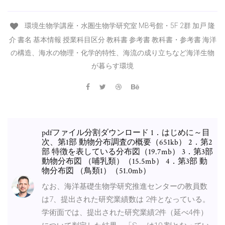
環境生物学講座・水圏生物学研究室 MB号館・5F 2群 加戸 隆
介 書名 基本情報 授業科目区分 教科書 参考書 教科書・参考書 海洋
の構造、海水の物理・化学的特性、海流の成り立ちなど海洋生物
が暮らす環境
pdfファイル分割ダウンロード 1．はじめに～目
次、第1部 動物分布調査の概要（651kb） 2．第2
部 特徴を表している分布図（19.7mb） 3．第3部
動物分布図 （哺乳類）（15.5mb） 4．第3部 動
物分布図 （鳥類1）（51.0mb）
なお、海洋基礎生物学研究推進センターの教員数
は7、提出された研究業績数は 2件となっている。
学術面では、提出された研究業績2件（延べ4件）