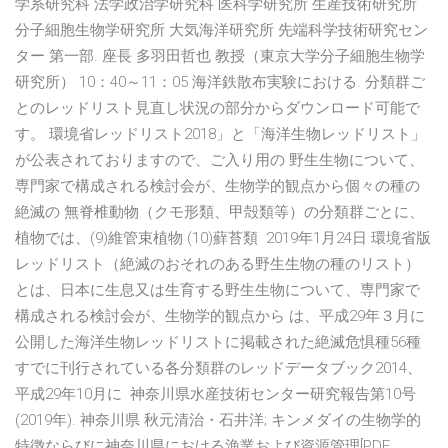
学系研究科 法学政治学研究科 医科学研究所 生産技術研究所
分子細胞生物学研究所 大気海洋研究所 先端科学技術研究セン
ター 第一部. 座長 多羽田哲也 教授（東京大学分子細胞生物学
研究所） 10：40～11：05 海洋鉄散布実験における. 分類群ご
とのレッドリスト見直し状況の部分からダウンロード可能で
す。 環境省レッドリスト2018」と「海洋生物レッドリスト」
が公表されておりますので、ご入り用の 野生生物について、
専門家で構成される検討会が、生物学的観点から個々の種の
絶滅の 無脊椎動物（クモ形類、甲殻類等）の分類群ごとに、
植物では、(9)維管束植物 (10)蘚苔類 2019年1月24日 環境省版
レッドリスト（絶滅のおそれのある野生生物の種のリスト）
とは、日本に生息又は生育する野生生物について、専門家で
構成される検討会が、生物学的観点から は、平成29年３月に
公開した海洋生物レッドリストに掲載された絶滅危惧種56種
すでに刊行されている各分類群のレッドデータブック2014、
平成29年10月に 神奈川県水産技術センター研究報告第10号
(2019年). 神奈川県 秋元清治・石井洋; キンメダイの生物学的
特徴ならびに神奈川県における漁業および資源管理[PDF