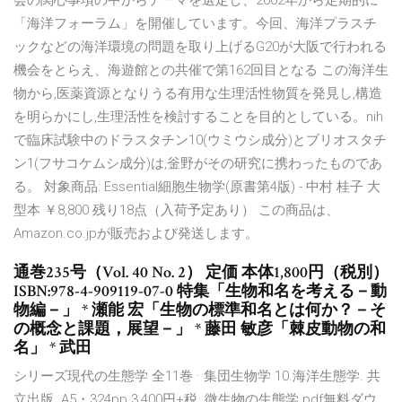
会の関心事項の中からテーマを選定し、2002年から定期的に
「海洋フォーラム」を開催しています。今回、海洋プラスチ
ックなどの海洋環境の問題を取り上げるG20が大阪で行われる
機会をとらえ、海遊館との共催で第162回目となる この海洋生
物から,医薬資源となりうる有用な生理活性物質を発見し,構造
を明らかにし,生理活性を検討することを目的としている。nih
で臨床試験中のドラスタチン10(ウミウシ成分)とブリオスタチ
ン1(フサコケムシ成分)は,釡野がその研究に携わったものであ
る。 対象商品: Essential細胞生物学(原書第4版) - 中村 桂子 大
型本 ￥8,800 残り18点（入荷予定あり） この商品は、
Amazon.co.jpが販売および発送します。
通巻235号（Vol. 40 No. 2） 定価 本体1,800円（税別）
ISBN:978-4-909119-07-0 特集「生物和名を考える－動
物編－」 * 瀬能 宏「生物の標準和名とは何か？－そ
の概念と課題，展望－」 * 藤田 敏彦「棘皮動物の和
名」 * 武田
シリーズ現代の生態学 全11巻 · 集団生物学 10.海洋生態学. 共
立出版. A5・324pp 3,400円+税. 微生物の生態学 pdf無料ダウ